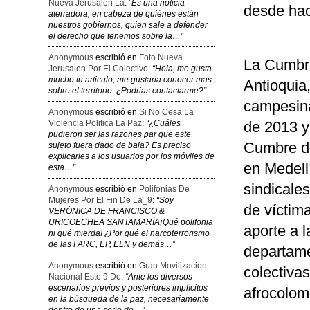
Nueva Jerusalen La
:
“Es una noticia
desde hac
aterradora, en cabeza de quiénes están
nuestros gobiernos, quien sale a defender
el derecho que tenemos sobre la…”
Anonymous
escribió en
Foto Nueva
La Cumbre
Jerusalen Por El Colectivo
:
“Hola, me gusta
mucho tu articulo, me gustaria conocer mas
Antioquia
sobre el territorio. ¿Podrias contactarme?”
campesina
Anonymous
escribió en
Si No Cesa La
Violencia Politica La Paz
:
“¿Cuáles
de 2013 y
pudieron ser las razones par que este
Cumbre de
sujeto fuera dado de baja? Es preciso
explicarles a los usuarios por los móviles de
en Medellí
esta…”
sindicales
Anonymous
escribió en
Polifonias De
Mujeres Por El Fin De La_9
:
“Soy
de víctima
VERÓNICA DE FRANCISCO &
URICOECHEA SANTAMARÍA¡Qué polifonia
aporte a 
ni qué mierda! ¿Por qué el narcoterrorismo
de las FARC, EP, ELN y demás…”
departame
Anonymous
escribió en
Gran Movilizacion
colectiva
Nacional Este 9 De
:
“Ante los diversos
escenarios previos y posteriores implícitos
afrocolom
en la búsqueda de la paz, necesariamente