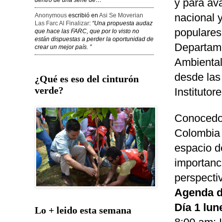
dentro de una serie de…”
y para av
nacional y
Anonymous
escribió en
Asi Se Moverian
Las Farc Al Finalizar
:
“Una propuesta audaz
populares
que hace las FARC, que por lo visto no
están dispuestas a perder la oportunidad de
Departame
crear un mejor país. ”
Ambiental”
desde las
¿Qué es eso del cinturón
verde?
Institutor
Conocedor
Colombia 
espacio d
importanc
perspecti
Agenda d
Día 1 lun
Lo + leido esta semana