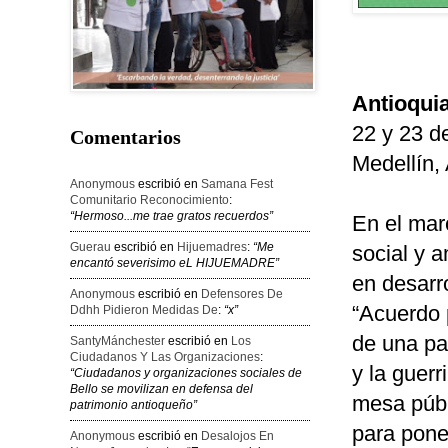
Antioquia
22 y 23 d
Comentarios
Medellín, 
Anonymous
escribió en
Samana Fest
Comunitario Reconocimiento
:
“Hermoso...me trae gratos recuerdos”
En el marc
Guerau
escribió en
Hijuemadres
:
“Me
social y 
encantó severisimo eL HIJUEMADRE”
en desarr
Anonymous
escribió en
Defensores De
“Acuerdo p
Ddhh Pidieron Medidas De
:
“x”
de una pa
SantyMánchester
escribió en
Los
Ciudadanos Y Las Organizaciones
:
y la guerr
“Ciudadanos y organizaciones sociales de
Bello se movilizan en defensa del
mesa públ
patrimonio antioqueño”
para poner
Anonymous
escribió en
Desalojos En