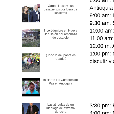
8:00 am: 
Vargas Llosa y sus
Antioquia
desaciertos por fuera de
las letras
9:00 am: 
9:30 am: 
10:00 am:
Incertidumbre en Nueva
Jerusalén por amenaza
11:00 am:
de desalojo
12:00 m: 
1:00 pm: 
¿Todo lo del pobre es
robado?
discutir 
Iniciaron las Cumbres de
Paz en Antioquia
3:30 pm:
Las atribulas de un
ideólogo de extrema
derecha
4:00 pm: 