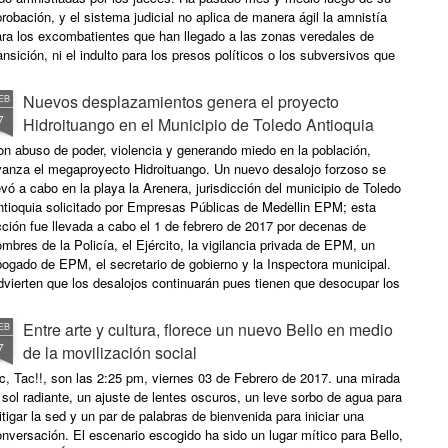
robación, y el sistema judicial no aplica de manera ágil la amnistía
ara los excombatientes que han llegado a las zonas veredales de
ansición, ni el indulto para los presos políticos o los subversivos que
ienen condenas o procesos penales en su contra. “Estamos ante una
tuación inédita. No existe ningún proceso de paz en el mundo en el
Nuevos desplazamientos genera el proyecto
EB
e 45 días después de aprobarse la ley de amnistía, no haya sido
7
Hidroituango en el Municipio de Toledo Antioquia
licada por los tribunales”, afirmó en Medellín el abogado de las FARC,
nrique Santiago. Por Agencia de Prensa IPC
n abuso de poder, violencia y generando miedo en la población,
vanza el megaproyecto Hidroituango. Un nuevo desalojo forzoso se
evó a cabo en la playa la Arenera, jurisdicción del municipio de Toledo
ntioquia solicitado por Empresas Públicas de Medellin EPM; esta
ción fue llevada a cabo el 1 de febrero de 2017 por decenas de
mbres de la Policía, el Ejército, la vigilancia privada de EPM, un
ogado de EPM, el secretario de gobierno y la Inspectora municipal.
vierten que los desalojos continuarán pues tienen que desocupar los
redios de la empresa. En el Cañón del Cauca ya son más de 500
milias que han sido desplazadas por Hidroituango, muchas de ellas
Entre arte y cultura, florece un nuevo Bello en medio
EB
n víctimas del conflicto armado y revictimizadas por el megaproyeto;
7
de la movilización social
in embargo el Estado colombiano se niega garantizar sus derechos y
ligar el cumplimiento de principios básicos internacionales para los
c, Tac!!, son las 2:25 pm, viernes 03 de Febrero de 2017. una mirada
salojos forzosos y el desplazamiento por el desarrollo, la especial
 sol radiante, un ajuste de lentes oscuros, un leve sorbo de agua para
otección que la Corte Constitucional ha manifestado en estos casos
tigar la sed y un par de palabras de bienvenida para iniciar una
ra la población víctima pues entre otros aspectos, no se brinda
nversación. El escenario escogido ha sido un lugar mítico para Bello,