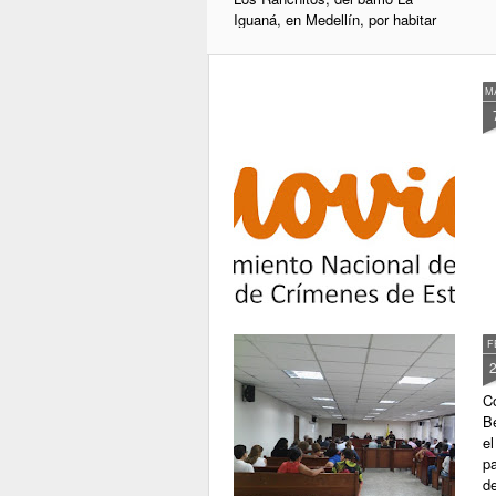
Iguaná, en Medellín, por habitar
en zonas de alto riesgo. Las
mismas, contaron con la ayuda y
el apoyo de los estudiantes de la
M
Universidad Nacional que las
albergaron en el coliseo de la
ciudadela universitaria, cercano a
la zona del desalojo. Las 24
familias son víctimas del conflicto
armado, la mitad de ellas tienen
Registro Único de Víctimas y la
otra mitad tienen este documento
en trámite. Tras negarse a salir de
sus hogares, fueron sacadas a la
fuerza por el Esmad al tiempo que
los demás habitantes del barrio
F
exigían el respeto por la vida, una
vivienda digna y soluciones
concretas por parte de la Alcaldía
C
de Medellín. Texto: Colombia
Be
Informa Fotos: AMA
el
pa
d