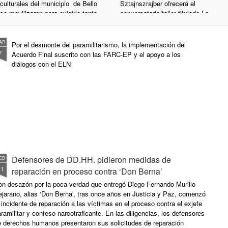
culturales del municipio de Bello
Sztajnszrajber ofrecerá el
se movilizaron para exigirle tanto
conversatorio/taller titulado Lo
a la administración local como al
humano, entre lo animal y la
gobierno nacional, la dignificación
técnica, en el que abordará las
del sector artístico del país y un
relaciones de la vida humana, la
AR
Por el desmonte del paramilitarismo, la implementación del
aumento del presupuesto
naturaleza animal y la tecnología
7
Acuerdo Final suscrito con las FARC-EP y el apoyo a los
destinado para estos fines. Por
desde una reflexión ética y
diálogos con el ELN
Contemos Pueblo
estética. Sztajnszrajber ha sido
profesor en la Flacso, en la
Universidad de Buenos Aires y en
la Universidad Nacional de
Hurlingham. Desde 2011 conduce
el programa de televisión Mentira
la verdad, que fue nominado a los
premios Emmy. En el 2013
publicó ¿Para qué sirve la
filosofía?, un libro que aborda esa
Defensores de DD.HH. pidieron medidas de
EB
disciplina con una narrativa más
21
reparación en proceso contra ‘Don Berna’
digerible para aquellos lectores
on desazón por la poca verdad que entregó Diego Fernando Murillo
que no han tenido cercanía con la
jarano, alias ‘Don Berna’, tras once años en Justicia y Paz, comenzó
reflexión filosófica profunda.
 incidente de reparación a las víctimas en el proceso contra el exjefe
ramilitar y confeso narcotraficante. En las diligencias, los defensores
e derechos humanos presentaron sus solicitudes de reparación