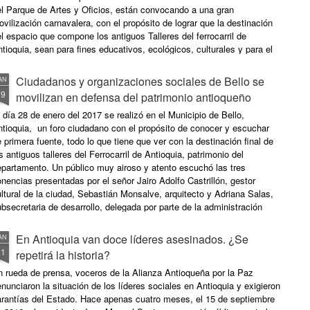
el Parque de Artes y Oficios, están convocando a una gran
vilización carnavalera, con el propósito de lograr que la destinación
l espacio que compone los antiguos Talleres del ferrocarril de
tioquia, sean para fines educativos, ecológicos, culturales y para el
no disfrute.
Ciudadanos y organizaciones sociales de Bello se
AN
29
movilizan en defensa del patrimonio antioqueño
 día 28 de enero del 2017 se realizó en el Municipio de Bello,
tioquia, un foro ciudadano con el propósito de conocer y escuchar
 primera fuente, todo lo que tiene que ver con la destinación final de
s antiguos talleres del Ferrocarril de Antioquia, patrimonio del
epartamento. Un público muy airoso y atento escuchó las tres
nencias presentadas por el señor Jairo Adolfo Castrillón, gestor
ltural de la ciudad, Sebastián Monsalve, arquitecto y Adriana Salas,
bsecretaria de desarrollo, delegada por parte de la administración
nicipal. Estas exposiciones tenían el objetivo de explicar a la
udadanía y sus organizaciones sociales, cuáles son las lecturas y los
En Antioquia van doce líderes asesinados. ¿Se
AN
untos de vista de las partes. Conocido como Parque de Artes y
21
repetirá la historia?
ficios, esta abandonada infraestructura que carga con numerosas
storias de trenes, se ha mantenido siempre en la mira por parte de
 rueda de prensa, voceros de la Alianza Antioqueña por la Paz
ltiples actores públicos que han querido sacar provecho a los 79.000
nunciaron la situación de los líderes sociales en Antioquia y exigieron
tros cuadrados que son parte de los antiguos talleres ferroviarios.
arantías del Estado. Hace apenas cuatro meses, el 15 de septiembre