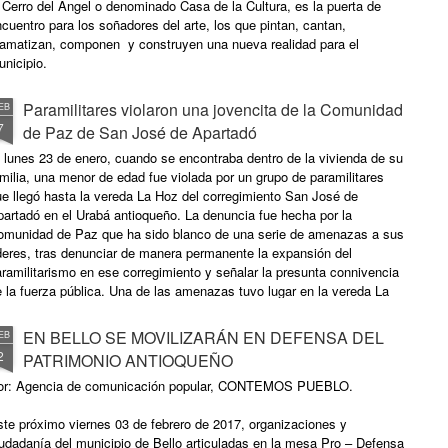
inguna opción mucho menos reubicación, mejores condiciones de
 Cerro del Ángel o denominado Casa de la Cultura, es la puerta de
da, asistencia letrada, entre otros. El Movimiento Ríos Vivos
cuentro para los soñadores del arte, los que pintan, cantan,
tioquia alerta sobre los próximos desalojos que se prevén para dar
ramatizan, componen y construyen una nueva realidad para el
so a la obra, pues la planeación y permisos otorgados para la
nicipio.
nstrucción de la represa omitió que el Cañón del río Cauca es un
gar habitado ancestralmente por familias barequeras, que en su
Paramilitares violaron una jovencita de la Comunidad
EB
yoría no fueron censadas o que con las irrisorias indemnizaciones
7
de Paz de San José de Apartadó
 les ha sido posible sobrevivir y por ello han retornado a su hábitat
atural. Por Movimiento Ríos Vivos
 lunes 23 de enero, cuando se encontraba dentro de la vivienda de su
milia, una menor de edad fue violada por un grupo de paramilitares
e llegó hasta la vereda La Hoz del corregimiento San José de
artadó en el Urabá antioqueño. La denuncia fue hecha por la
omunidad de Paz que ha sido blanco de una serie de amenazas a sus
deres, tras denunciar de manera permanente la expansión del
ramilitarismo en ese corregimiento y señalar la presunta connivencia
 la fuerza pública. Una de las amenazas tuvo lugar en la vereda La
peranza, el domingo 22 de enero, cuando paramilitares llegaron hasta
 vivienda del Reinaldo Areiza y, al no encontrarlo, anunciaron que no
EN BELLO SE MOVILIZARÁN EN DEFENSA DEL
EB
mitirán ‘sapos’ en la zona. También advirtieron que quien “no colabore
2
PATRIMONIO ANTIOQUEÑO
n ellos o se va o se muere, que ellos son la autoridad en la región,
es, han recibido aval de la fuerza pública, con quienes ya están
or: Agencia de comunicación popular, CONTEMOS PUEBLO.
sarrollando proyectos conjuntos y lo harán por encima de quien sea”,
enunció en un comunicado la Comunidad de Paz. Por Agencia de
te próximo viernes 03 de febrero de 2017, organizaciones y
rensa IPC
udadanía del municipio de Bello articuladas en la mesa Pro – Defensa