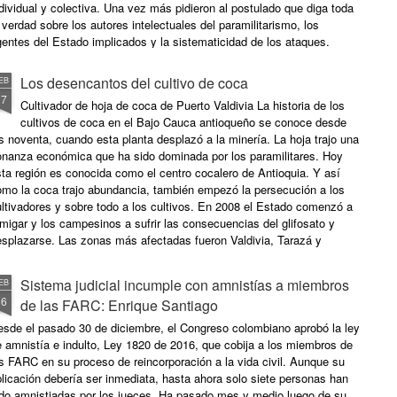
dividual y colectiva. Una vez más pidieron al postulado que diga toda
 verdad sobre los autores intelectuales del paramilitarismo, los
entes del Estado implicados y la sistematicidad de los ataques.
tre los casos de connotación por la persecución sistemática a
fensores de derechos humanos, están el asesinato del periodista y
Los desencantos del cultivo de coca
EB
umorista Jaime Garzón Forero; el asesinato de los esposos Elsa
17
Cultivador de hoja de coca de Puerto Valdivia La historia de los
varado y Mario Calderón, investigadores del Cinep y activistas de la
cultivos de coca en el Bajo Cauca antioqueño se conoce desde
rganización Reserva Natural del Sumapaz; el secuestro de la
s noventa, cuando esta planta desplazó a la minería. La hoja trajo una
xsenadora Piedad Córdoba; y las agresiones (secuestro, bomba y
onanza económica que ha sido dominada por los paramilitares. Hoy
menazas) contra miembros del Instituto Popular de Capacitación —
ta región es conocida como el centro cocalero de Antioquia. Y así
PC. Por Agencia de Prensa IPC
omo la coca trajo abundancia, también empezó la persecución a los
ltivadores y sobre todo a los cultivos. En 2008 el Estado comenzó a
migar y los campesinos a sufrir las consecuencias del glifosato y
esplazarse. Las zonas más afectadas fueron Valdivia, Tarazá y
ucasia. En 2009 el corregimiento Puerto Valdivia se manifestó contra
 fumigación y bloqueó la vía al mar, por lo que el Estado tuvo que
Sistema judicial incumple con amnistías a miembros
EB
ner los ojos allí. Desde esa época se han dado intentos de
16
de las FARC: Enrique Santiago
stitución concertada. Después del paro, llegaron algunos proyectos
ra los campesinos, como el cacao y el plátano, y el Gobierno firmó
esde el pasado 30 de diciembre, el Congreso colombiano aprobó la ley
n acuerdo en el que suspendía las fumigaciones aéreas. El Estado y
 amnistía e indulto, Ley 1820 de 2016, que cobija a los miembros de
aciones Unidas entregaron semillas e insumos a los campesinos pero
s FARC en su proceso de reincorporación a la vida civil. Aunque su
 acompañaron el proceso, por lo que el cultivo de coca siguió, incluso
licación debería ser inmediata, hasta ahora solo siete personas han
umentó. Por Agencia Prensa Rural
ido amnistiadas por los jueces. Ha pasado mes y medio luego de su