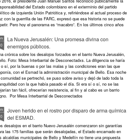
or Contemos Pueblo
e 2016, el presidente Juan Manuel Santos reconoció públicamente la
sponsabilidad del Estado colombiano en el exterminio del partido
lítico de izquierda Unión Patriótica y, refiriéndose al actual proceso de
z con la guerrilla de las FARC, expresó que esa historia no se puede
petir. Pero hoy el panorama es “macabro”. En los últimos cinco años
an sido asesinados 129 miembros del movimiento político Marcha
triótica según datos de esa organización[i]. La violencia contra
La Nueva Jerusalén: Una promesa divina con
AN
deres sociales y comunitarios de izquierda que vienen respaldando los
20
enemigos públicos.
uerdos de paz con la insurgencia, principalmente en las zonas
rales, ha arreciado en meses recientes luego de la firma del acuerdo
a crónica sobre los desalojos forzados en el barrio Nueva Jerusalén,
nal de paz con las FARC, el 26 de septiembre de 2016 en Cartagena.
llo. Foto: Mesa Interbarrial de Desconectadxs. La diligencia se haría
o ha terminado el mes de enero de 2017 y ya han sido asesinados
 o sí, por la buenas o por las malas y las condiciones eran las que
inco líderes, entre campesinos e indígenas: José Yimer Cartagena,
mponía, con el Esmad la administración municipal de Bello. Esa noche
der de Marcha Patriótica en el departamento de Córdoba y
 comunidad se pertrechó, se puso sobre aviso y dejó de lado toda la
cepresidente de la Asociación de Campesinos para el Desarrollo del
anquilidad con la que había pasado el día. Si era sí o sí, no se las
lto Sinú, Asodecas; Olmedo Pito García, comunero Nasa del
jarían tan fácil, ofrecerían resistencia, al fin y al cabo es un barrio
sguardo indígena Huellas de Caloto, integrante de la Coordinación
igno. Por Mesa Interbarrial de Desconectados
cional de Pueblos Indígenas de Colombia (Conpi), organización filial
Marcha Patriótica; Aldemar Parra, presidente de la Asociación
Joven herido en el rostro por disparo de arma química
AN
ícola de El Hatillo, en el departamento del Cesar; Moisés y Chogoló
20
del ESMAD.
osquera, padre e hijo de la comunidad de Salaquí, Chocó; y Emilsen
anyoma,integrante de la Red Comunidades Construyendo Paz
os desalojos en el barrio Nuevo Jerusalén comenzaron sin garantías
onpaz) y líder social del Bajo Calima en Buenaventura, quien fue
ra las 175 familias que serán desalojadas, el Estado encarnado en
esinada junto a su esposo Joe Javier Rodallega[ii]. Por Agencia de
s alcaldías municipales de Bello y Medellín no tiene una propuesta