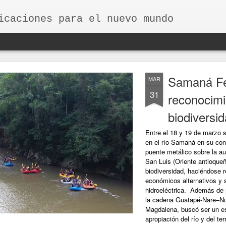
icaciones para el nuevo mundo
Samaná Fe
MAR
31
reconocimie
biodiversid
Entre el 18 y 19 de marzo 
en el río Samaná en su conf
puente metálico sobre la au
San Luis (Oriente antioque
biodiversidad, haciéndose r
económicos alternativos y s
hidroeléctrica. Además de r
la cadena Guatapé-Nare–Nus
Magdalena, buscó ser un es
apropiación del río y del te