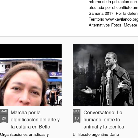
retorno de la población con
afectada por el conflicto a
Samaná 2017. Por la defen
Territorio www.kavilando.or
Alternativos Fotos: Movete
Marcha por la
Conversatorio: Lo
MAR
MAR
29
10
dignificación del arte y
humano, entre lo
la cultura en Bello
animal y la técnica
Organizaciones artísticas y
El filósofo argentino Darío