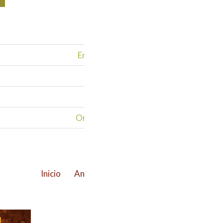
Empresarios preocupados por las obras
Comunidad de La Paralela invit
Pacto Sin ImPac
Organizaciones rechazan las amenazas 
Inicio
Ant
1
2
3
4
5
6
7