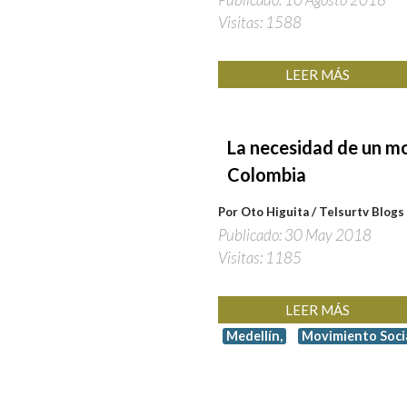
Visitas: 1588
LEER MÁS
La
necesidad
de
un
mo
Colombia
Por Oto Higuita / Telsurtv Blogs
Publicado: 30 May 2018
Visitas: 1185
LEER MÁS
Medellín,
Movimiento Socia