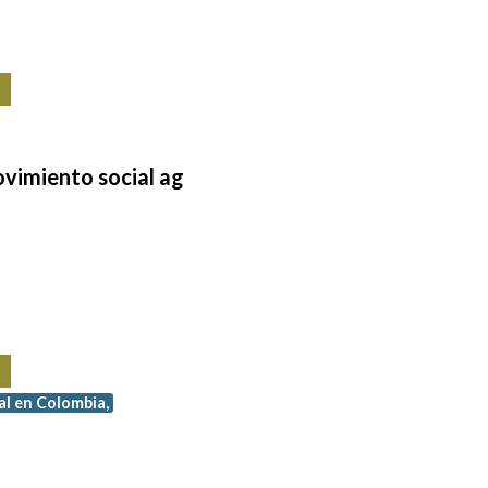
Mede
vimiento
social
aglutinante
en
De
bor
l en Colombia,