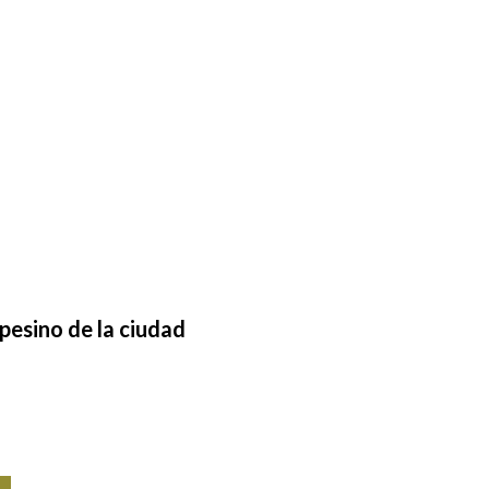
Por Ag
Publi
Visit
pesino
de
la
ciudad?
Así