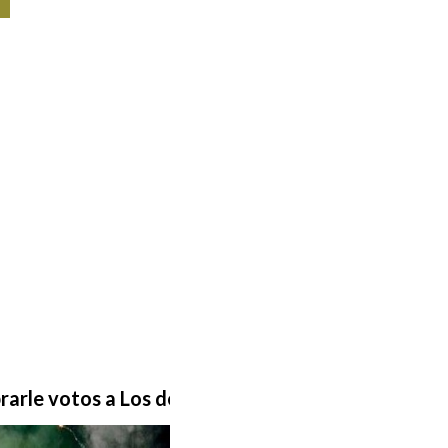
Por IP
Publi
Visit
rarle
votos
a
Los
del
Sur?
Eco
Por Re