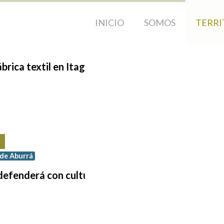
INICIO
SOMOS
TERRI
ábrica
textil
en
Itagüi
 de Aburrá
defenderá
con
cultura
el
parque
de
arte
Med
Diego 
Publi
Visit