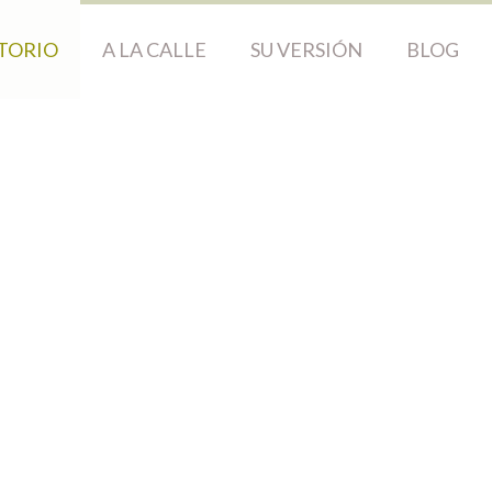
TORIO
A LA CALLE
SU VERSIÓN
BLOG
ellín,
ciudad
de
ilusión
Alejandro Morales Zapata/ Politólogo
cado: 04 Agosto 2018
as: 1805