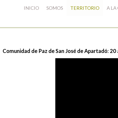
INICIO
SOMOS
TERRITORIO
A LA
Comunidad
de
Paz
de
San
José
de
Apartadó:
20