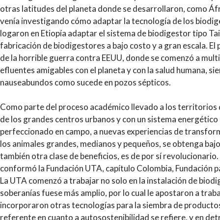
otras latitudes del planeta donde se desarrollaron, como Áf
venía investigando cómo adaptar la tecnología de los biodi
logaron en Etiopía adaptar el sistema de biodigestor tipo T
fabricación de biodigestores a bajo costo y a gran escala. E
de la horrible guerra contra EEUU, donde se comenzó a multip
efluentes amigables con el planeta y con la salud humana, si
nauseabundos como sucede en pozos sépticos.
Como parte del proceso académico llevado a los territorios 
de los grandes centros urbanos y con un sistema energético de
perfeccionado en campo, a nuevas experiencias de transforma
los animales grandes, medianos y pequeños, se obtenga bajo u
también otra clase de beneficios, es de por sí revolucionario
conformó la Fundación UTA, capítulo Colombia, Fundación pa
La UTA comenzó a trabajar no solo en la instalación de biod
soberanías fuese más amplio, por lo cual le apostaron a tra
incorporaron otras tecnologías para la siembra de productos a
referente en cuanto a autosostenibilidad se refiere, y en d