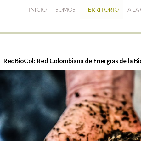
INICIO
SOMOS
TERRITORIO
A LA
RedBioCol:
Red
Colombiana
de
Energías
de
la
Bi