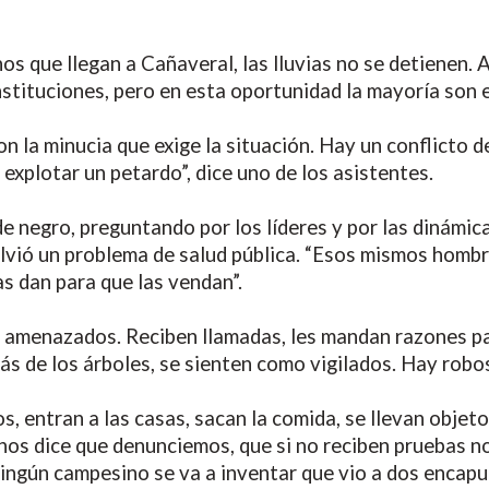
s que llegan a Cañaveral, las lluvias no se detienen. A
stituciones, pero en esta oportunidad la mayoría son e
n la minucia que exige la situación. Hay un conflicto d
 explotar un petardo”, dice uno de los asistentes.
e negro, preguntando por los líderes y por las dinámic
lvió un problema de salud pública. “Esos mismos hombr
as dan para que las vendan”.
 amenazados. Reciben llamadas, les mandan razones par
 de los árboles, se sienten como vigilados. Hay robos
, entran a las casas, sacan la comida, se llevan objet
os dice que denunciemos, que si no reciben pruebas no 
Ningún campesino se va a inventar que vio a dos encap