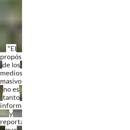
“El
propósito
de los
medios
masivos...
no es
tanto
informar
y
reportar lo
que