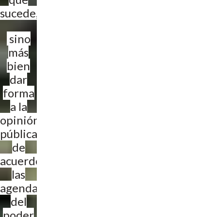
sucede,
sino
más
bien
dar
forma
a la
opinión
pública
de
acuerdo a
las
agendas
del
poder