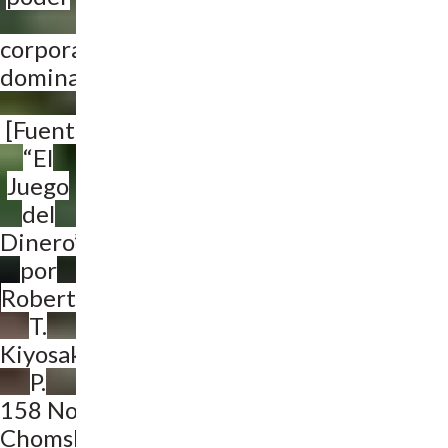
corporativo
dominante”
[Fuente
“El
Juego
del
Dinero”
por
Robert
T.
Kiyosaki,
P.
158 Noam
Chomsky]