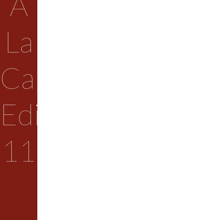
A
La
Calle
Edición
11