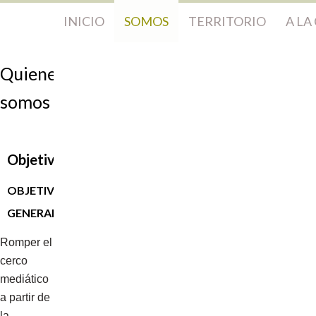
INICIO
SOMOS
TERRITORIO
A LA
Quienes
somos
Objetivos
OBJETIVO
GENERAL
Romper el
cerco
mediático
a partir de
la