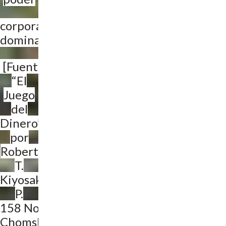
corporativo
dominante”
[Fuente
“El
Juego
del
Dinero”
por
Robert
T.
Kiyosaki,
P.
158 Noam
Chomsky]