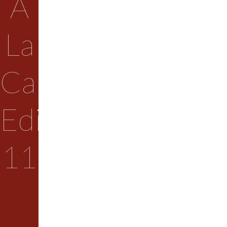
A
La
Calle
Edición
11