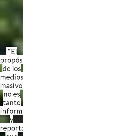
“El
propósito
de los
medios
masivos...
no es
tanto
informar
y
reportar lo