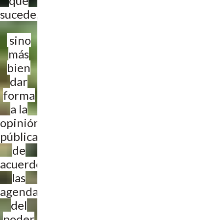
que
sucede,
sino
más
bien
dar
forma
a la
opinión
pública
de
acuerdo a
las
agendas
del
poder