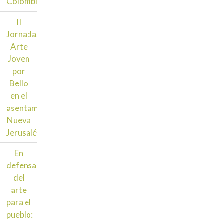
Colombia?
II
Jornadas
Arte
Joven
por
Bello
en el
asentamiento
Nueva
Jerusalén
En
defensa
del
arte
para el
pueblo: