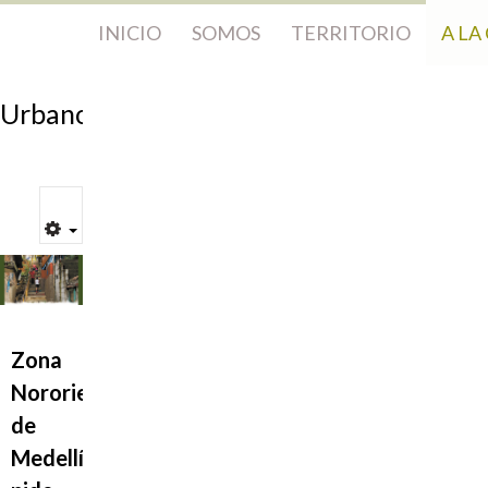
INICIO
SOMOS
TERRITORIO
A LA
Urbano
Zona
Nororiental
de
Medellín