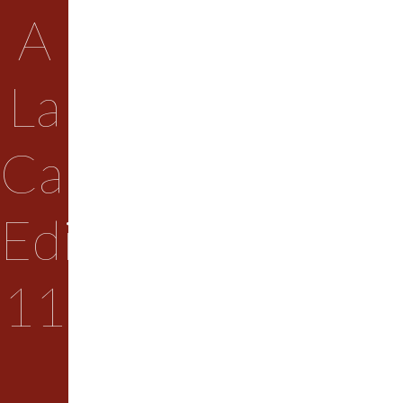
A
La
Calle
Edición
11