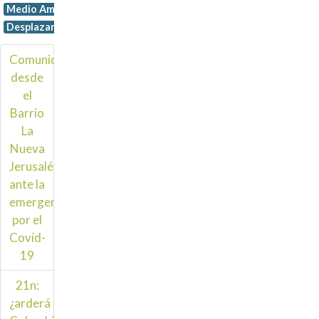
Medio Ambiente,
NORORIENTAL
Desplazamiento,
DE
MEDELLÍN
Comunicado
desde
PIDE
el
ATENCIÓN
Barrio
ESPECIAL
La
POR
Nueva
COVID-
Jerusalén
ante la
19
emergencia
por el
Covid-
19
21n:
¿arderá