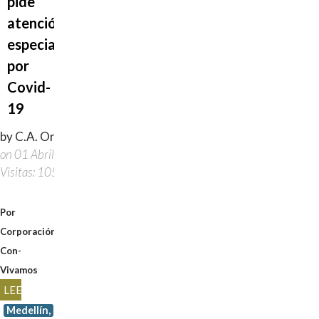
pide
atención
especial
por
Covid-
19
by C.A. Orlas
on 01 Abril 2020
Visitas: 1059
Por
Corporación
Con-
Vivamos
LEER
Medellín,
MÁSZONA