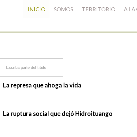
INICIO
SOMOS
TERRITORIO
A LA
Escriba
parte
del
La
represa
que
ahoga
la
vida
título
La
ruptura
social
que
dejó
Hidroituango