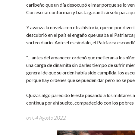
caribeño que un día desocupó el mar porque se lo vendió
Con eso se conforman y basta garantizárselo para que
Y avanza la novela con otra historia, que no por diver
descubrió en el país el engaño que usaba el Patriarca 
sorteo diario. Ante el escándalo, el Patriarca escondi
“…antes del amanecer ordenó que metieran a los niños 
una carga de dinamita sin darles tiempo de sufrir mie
general de que su orden había sido cumplida, los asce
porque hay órdenes que se pueden dar pero no se pued
Quizás algo parecido le esté pasando a los militares 
continua por ahí suelto, compadecido con los pobre
on 04 Agosto 2022