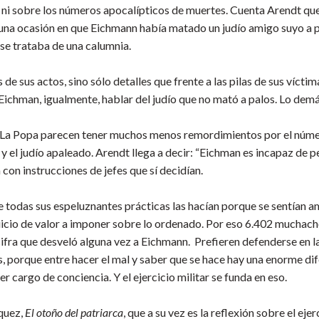
, ni sobre los números apocalípticos de muertes. Cuenta Arendt q
 una ocasión en que Eichmann había matado un judío amigo suyo a pa
se trataba de una calumnia.
e sus actos, sino sólo detalles que frente a las pilas de sus vícti
Eichman, igualmente, hablar del judío que no mató a palos. Lo demá
 La Popa parecen tener muchos menos remordimientos por el númer
 el judío apaleado. Arendt llega a decir: “Eichman es incapaz de p
con instrucciones de jefes que sí decidían.
 todas sus espeluznantes prácticas las hacían porque se sentían a
uicio de valor a imponer sobre lo ordenado. Por eso 6.402 muchac
a cifra que desveló alguna vez a Eichmann. Prefieren defenderse en 
, porque entre hacer el mal y saber que se hace hay una enorme dife
cargo de conciencia. Y el ejercicio militar se funda en eso.
rquez,
El otoño del patriarca
, que a su vez es la reflexión sobre el eje