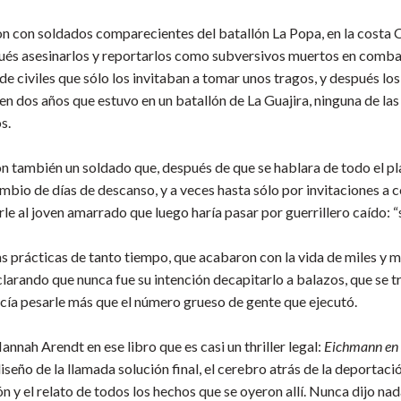
aron con soldados comparecientes del batallón La Popa, en la costa
pués asesinarlos y reportarlos como subversivos muertos en comba
 de civiles que sólo los invitaban a tomar unos tragos, y después l
 en dos años que estuvo en un batallón de La Guajira, ninguna de la
os.
ión también un soldado que, después de que se hablara de todo el p
mbio de días de descanso, y a veces hasta sólo por invitaciones a c
le al joven amarrado que luego haría pasar por guerrillero caído: “
las prácticas de tanto tiempo, que acabaron con la vida de miles y m
larando que nunca fue su intención decapitarlo a balazos, que se tr
cía pesarle más que el número grueso de gente que ejecutó.
nnah Arendt en ese libro que es casi un thriller legal:
Eichmann en 
iseño de la llamada solución final, el cerebro atrás de la deporta
 y el relato de todos los hechos que se oyeron allí. Nunca dijo nad