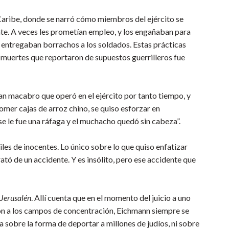
 Caribe, donde se narró cómo miembros del ejército se
te. A veces les prometían empleo, y los engañaban para
os entregaban borrachos a los soldados. Estas prácticas
s muertes que reportaron de supuestos guerrilleros fue
lan macabro que operó en el ejército por tanto tiempo, y
omer cajas de arroz chino, se quiso esforzar en
se le fue una ráfaga y el muchacho quedó sin cabeza”.
iles de inocentes. Lo único sobre lo que quiso enfatizar
ató de un accidente. Y es insólito, pero ese accidente que
Jerusalén
. Allí cuenta que en el momento del juicio a uno
ción a los campos de concentración, Eichmann siempre se
a sobre la forma de deportar a millones de judíos, ni sobre