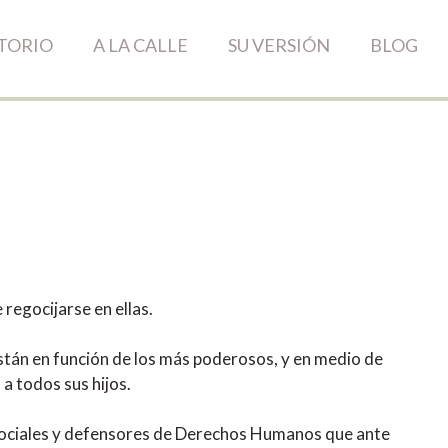
TORIO
A LA CALLE
SU VERSIÓN
BLOG
regocijarse en ellas.
 están en función de los más poderosos, y en medio de
a todos sus hijos.
es sociales y defensores de Derechos Humanos que ante