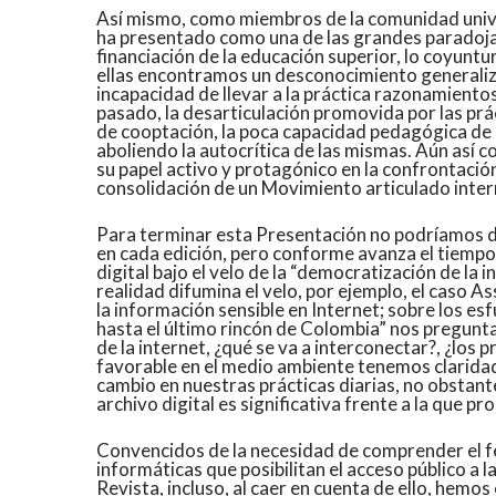
Así mismo, como miembros de la comunidad univers
ha presentado como una de las grandes paradojas
financiación de la educación superior, lo coyunt
ellas encontramos un desconocimiento generalizad
incapacidad de llevar a la práctica razonamientos 
pasado, la desarticulación promovida por las prá
de cooptación, la poca capacidad pedagógica de l
aboliendo la autocrítica de las mismas. Aún así c
su papel activo y protagónico en la confrontació
consolidación de un Movimiento articulado inter
Para terminar esta Presentación no podríamos de
en cada edición, pero conforme avanza el tiempo,
digital bajo el velo de la “democratización de la i
realidad difumina el velo, por ejemplo, el caso A
la información sensible en Internet; sobre los e
hasta el último rincón de Colombia” nos preguntam
de la internet, ¿qué se va a interconectar?, ¿los
favorable en el medio ambiente tenemos claridad
cambio en nuestras prácticas diarias, no obstan
archivo digital es significativa frente a la que p
Convencidos de la necesidad de comprender el f
informáticas que posibilitan el acceso público a 
Revista, incluso, al caer en cuenta de ello, hemo