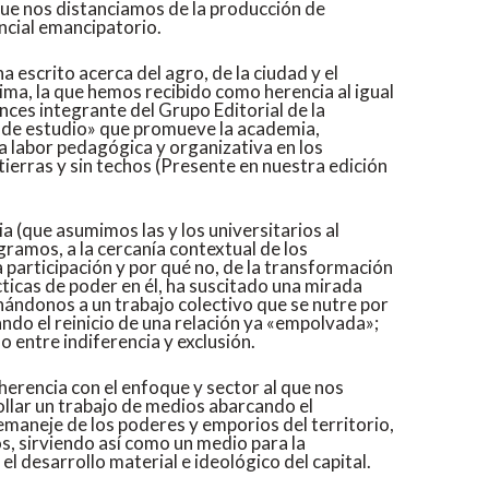
rque nos distanciamos de la producción de
ncial emancipatorio.
scrito acerca del agro, de la ciudad y el
tima, la que hemos recibido como herencia al igual
nces integrante del Grupo Editorial de la
o de estudio» que promueve la academia,
la labor pedagógica y organizativa en los
n tierras y sin techos (Presente en nuestra edición
 (que asumimos las y los universitarios al
gramos, a la cercanía contextual de los
a participación y por qué no, de la transformación
ácticas de poder en él, ha suscitado una mirada
ándonos a un trabajo colectivo que se nutre por
ando el reinicio de una relación ya «empolvada»;
o entre indiferencia y exclusión.
herencia con el enfoque y sector al que nos
llar un trabajo de medios abarcando el
jemaneje de los poderes y emporios del territorio,
os, sirviendo así como un medio para la
el desarrollo material e ideológico del capital.