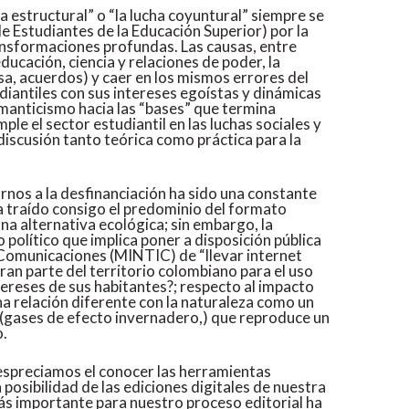
 estructural” o “la lucha coyuntural” siempre se
 Estudiantes de la Educación Superior) por la
ransformaciones profundas. Las causas, entre
cación, ciencia y relaciones de poder, la
esa, acuerdos) y caer en los mismos errores del
diantiles con sus intereses egoístas y dinámicas
omanticismo hacia las “bases” que termina
e el sector estudiantil en las luchas sociales y
discusión tanto teórica como práctica para la
nos a la desfinanciación ha sido una constante
ha traído consigo el predominio del formato
 una alternativa ecológica; sin embargo, la
 político que implica poner a disposición pública
s Comunicaciones (MINTIC) de “llevar internet
gran parte del territorio colombiano para el uso
ntereses de sus habitantes?; respecto al impacto
a relación diferente con la naturaleza como un
 (gases de efecto invernadero,) que reproduce un
o.
espreciamos el conocer las herramientas
posibilidad de las ediciones digitales de nuestra
más importante para nuestro proceso editorial ha