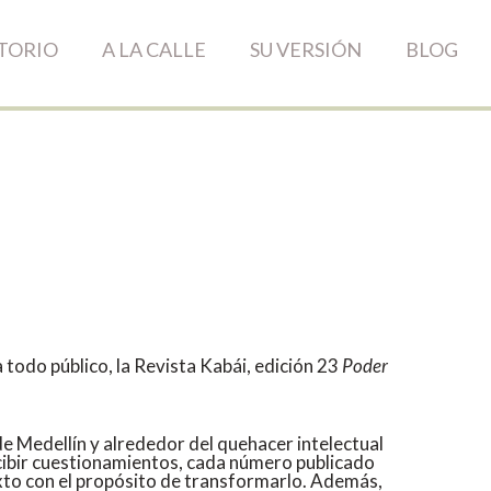
TORIO
A LA CALLE
SU VERSIÓN
BLOG
 todo público, la Revista Kabái, edición 23
Poder
de Medellín y alrededor del quehacer intelectual
recibir cuestionamientos, cada número publicado
exto con el propósito de transformarlo. Además,