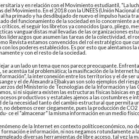
itaria y en relación con el Movimiento estudiantil, “La lucha
 del Movimiento. En el 2018 con la UNEES (Unión Nacional de
ural ha primado y ha desdibujado de nuevo el impulso hacia t
o del funcionamiento de la sociedad en lo concerniente a edu
críticos, el seguir los libretos ya conocidos (paro, pliego, m
cticas vanguardistas mal llevadas de las organizaciones estu
os liderazgos que asumen las tareas de la colectividad, el r
omo Revista estamos convencidos del rol estratégico que cumpl
n con los poderes establecidos. Es por esto que alentamos la 
namente y con el resto de la sociedad.
jar a un lado un tema que nos parece preocupante. Enfrentar
 se acentúa tal problemática; la masificación de la Internet 
nformación”, la interconexión entre los territorios y el de ser
ssange y el de Alexandra Elbakyan son solo ejemplos del riesgo
sfuerzos del Ministerio de Tecnologías de la Información y la
os, si ni siquiera existen las estructuras físicas básicas en 
 procesos productivos y estatales ajenos a las costumbres e i
 de la necesidad tanto del cambio estructural que permita un
te, no debemos creer ciegamente, pues la producción de CO2
rodu- ce el “almacenar” la misma información en un medio físic
enómeno de la Internet en contexto políticoeconómico, no d
la formación e información, ni nos negamos rotundamente a la 
s empleado diversas herramientas de libre acceso, tal vez la 