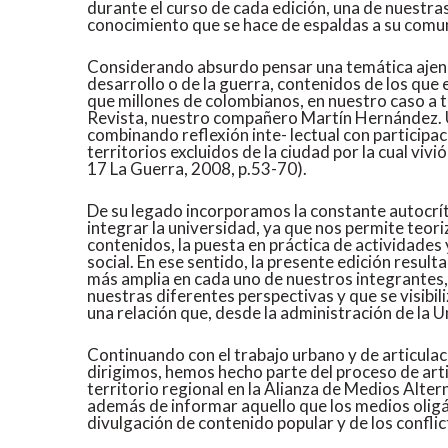
durante el curso de cada edición, una de nuestra
conocimiento que se hace de espaldas a su comun
Considerando absurdo pensar una temática ajena 
desarrollo o de la guerra, contenidos de los que 
que millones de colombianos, en nuestro caso a t
Revista, nuestro compañero Martín Hernández. U
combinando reflexión inte- lectual con participac
territorios excluidos de la ciudad por la cual vivi
17 La Guerra, 2008, p.53-70).
De su legado incorporamos la constante autocríti
integrar la universidad, ya que nos permite teor
contenidos, la puesta en práctica de actividades 
social. En ese sentido, la presente edición result
más amplia en cada uno de nuestros integrantes,
nuestras diferentes perspectivas y que se visibil
una relación que, desde la administración de la U
Continuando con el trabajo urbano y de articulac
dirigimos, hemos hecho parte del proceso de art
territorio regional en la Alianza de Medios Alter
además de informar aquello que los medios oligárq
divulgación de contenido popular y de los conflict