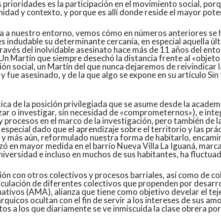
s prioridades es la participación en el movimiento social, po
idad y contexto, y porque es allí donde reside el mayor pote
a nuestro entorno, vemos cómo en números anteriores se ha e
es indudable su determinante cercanía, en especial aquella úl
ravés del inolvidable asesinato hace más de 11 años del ento
n Martín que siempre desechó la distancia frente al «objet
ión social, un Martín del que nunca dejaremos de reivindicar 
ó y fue asesinado, y de la que algo se expone en su artículo Si
ca de la posición privilegiada que se asume desde la academia
izar o investigar, sin necesidad de «comprometernos»), e inte
y procesos en el marco de la investigación, pero también de l
a especial dado que el aprendizaje sobre el territorio y las pr
 y más aún, reformulado nuestra forma de habitarlo, encamin
izó en mayor medida en el barrio Nueva Villa La Iguaná, marc
niversidad e incluso en muchos de sus habitantes, ha fluctuad
ión con otros colectivos y procesos barriales, así como de co
iculación de diferentes colectivos que propenden por desarro
nativos (AMA), alianza que tiene como objetivo develar el te
uicos ocultan con el fin de servir a los intereses de sus am
os a los que diariamente se ve inmiscuida la clase obrera por 