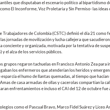
iantiles que disputaban el escenario político al bipartidismo d
como El Inconforme, Voz Proletaria y Sin Permiso- las ideas
 alza.
e Trabajadores de Colombia (CSTC) definió el día 21 como fec
las jornadas de movilización y lucha callejera que sacudiero
ica conciente y organizada, motivada por la tentativa de suspe
y el alza de los servicios públicos.
ros grupos regaron tachuelas en Francisco Antonio Zea para im
egaban los enfermeros que atenderían los heridos y emergenc
sparcía el humo de llantas quemadas, al tiempo que hacían su a
 Amas de casa armadas de ollas y cacerolas compartían la cal
aran enfrentamientos e incluso el CAI del 12 de octubre fue 
colegios como el Pascual Bravo, Marco Fidel Suárez y Liceo A