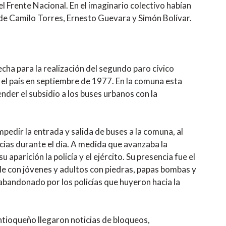
el Frente Nacional. En el imaginario colectivo habían
 de Camilo Torres, Ernesto Guevara y Simón Bolívar.
ha para la realización del segundo paro cívico
n el país en septiembre de 1977. En la comuna esta
nder el subsidio a los buses urbanos con la
pedir la entrada y salida de buses a la comuna, al
ias durante el día. A medida que avanzaba la
parición la policía y el ejército. Su presencia fue el
le con jóvenes y adultos con piedras, papas bombas y
abandonado por los policías que huyeron hacia la
ntioqueño llegaron noticias de bloqueos,