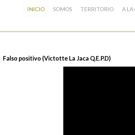
INICIO
SOMOS
TERRITORIO
A LA
Falso
positivo
(Victotte
La
Jaca
Q.E.P.D)